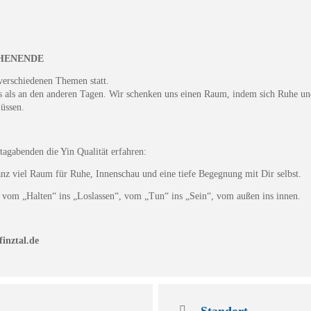
HENENDE
 verschiedenen Themen statt.
os als an den anderen Tagen. Wir schenken uns einen Raum, indem sich Ruhe u
üssen.
tagabenden die Yin Qualität erfahren:
anz viel Raum für Ruhe, Innenschau und eine tiefe Begegnung mit Dir selbst.
om „Halten“ ins „Loslassen“, vom „Tun“ ins „Sein“, vom außen ins innen.
inztal.de
Standort