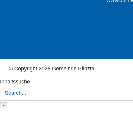
www.online
© Copyright
2026 Gemeinde Pfinztal
Inhaltssuche
Suche
nach:
×