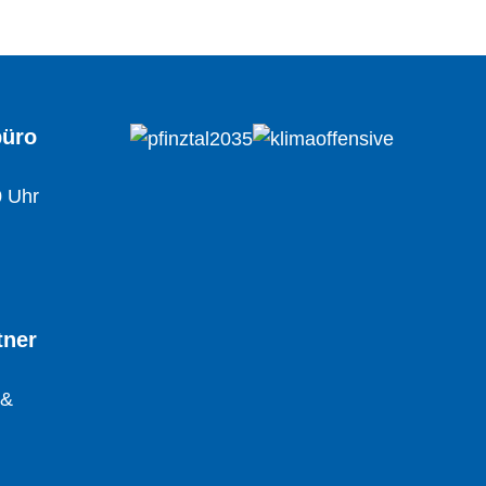
büro
0 Uhr
tner
 &