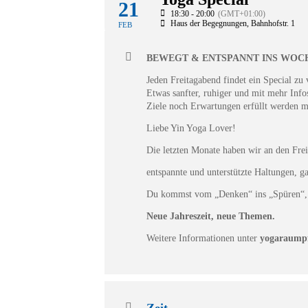
21
18:30 - 20:00
(GMT+01:00)
Haus der Begegnungen
, Bahnhofstr. 1
FEB
BEWEGT & ENTSPANNT INS WOC
Jeden Freitagabend findet ein Special zu
Etwas sanfter, ruhiger und mit mehr Inf
Ziele noch Erwartungen erfüllt werden m
Liebe Yin Yoga Lover!
Die letzten Monate haben wir an den Frei
entspannte und unterstützte Haltungen, g
Du kommst vom „Denken“ ins „Spüren“, v
Neue Jahreszeit, neue Themen.
Weitere Informationen unter
yogaraumpf
Zeit