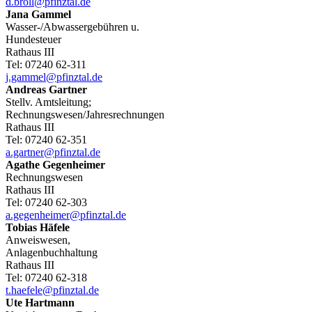
d.broll@pfinztal.de
Jana
Gammel
Wasser-/Abwassergebühren u.
Hundesteuer
Rathaus III
Tel:
07240 62-311
j.gammel@pfinztal.de
Andreas
Gartner
Stellv. Amtsleitung;
Rechnungswesen/Jahresrechnungen
Rathaus III
Tel:
07240 62-351
a.gartner@pfinztal.de
Agathe
Gegenheimer
Rechnungswesen
Rathaus III
Tel:
07240 62-303
a.gegenheimer@pfinztal.de
Tobias
Häfele
Anweiswesen,
Anlagenbuchhaltung
Rathaus III
Tel:
07240 62-318
t.haefele@pfinztal.de
Ute
Hartmann