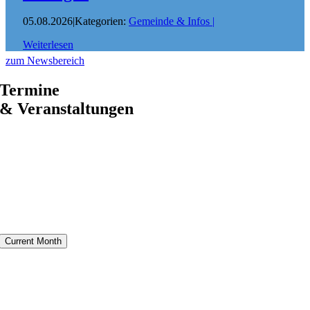
05.08.2026
|
Kategorien:
Gemeinde & Infos
|
Weiterlesen
zum Newsbereich
Termine
& Veranstaltungen
Current Month