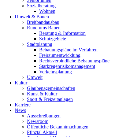
Senior:innen
Sozialberatung
Wohnen
Umwelt & Bauen
Breitbandausbau
Rund ums Bauen
Beratung & Information
Schutzgebiete
Stadtplanung
Bebauungspläne im Verfahren
Freiraumentwicklung
Rechtsverbindliche Bebauungspläne
Starkregenrisikomanagement
Verkehrsplanung
Umwelt
Kultur
Glaubensgemeinschaften
Kunst & Kultur
Sport & Freizeitanlagen
Karriere
News
Ausschreibungen
Newsroom
Öffentliche Bekanntmachungen
Pfinztal Aktuell