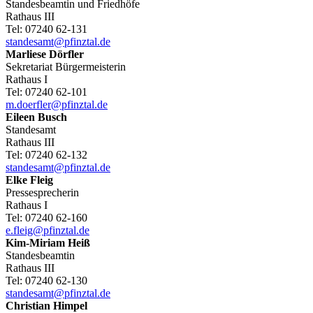
Standesbeamtin und Friedhöfe
Rathaus III
Tel:
07240 62-131
standesamt@pfinztal.de
Marliese
Dörfler
Sekretariat Bürgermeisterin
Rathaus I
Tel:
07240 62-101
m.doerfler@pfinztal.de
Eileen
Busch
Standesamt
Rathaus III
Tel:
07240 62-132
standesamt@pfinztal.de
Elke
Fleig
Pressesprecherin
Rathaus I
Tel:
07240 62-160
e.fleig@pfinztal.de
Kim-Miriam
Heiß
Standesbeamtin
Rathaus III
Tel:
07240 62-130
standesamt@pfinztal.de
Christian
Himpel