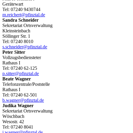
Gerätewart
Tel:
07240 9430744
m.reichert@pfinztal.de
Sandra
Schneider
Sekretariat Ortsverwaltung
Kleinsteinbach
Söllinger Str. 1
Tel:
07240 8010
s.schneider@pfinztal.de
Peter
Sitter
Vollzugsbediensteter
Rathaus I
Tel:
07240 62-125
p.sitter@pfinztal.de
Beate
Wagner
Telefonzentrale/Poststelle
Rathaus I
Tel:
07240 62-501
b.wagner@pfinztal.de
Judika
Wagner
Sekretariat Ortsverwaltung
Wöschbach
Wesostr. 42
Tel:
07240 8041
j.wagner@pfinztal.de