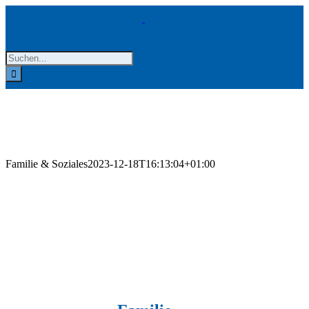
Zum
Inhalt
springen
Suche
nach:
Familie & Soziales
2023-12-18T16:13:04+01:00