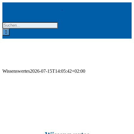
Zum
Inhalt
springen
Suche
nach:
Wissenswertes
2026-07-15T14:05:42+02:00