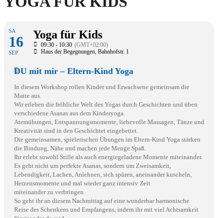
YOGA FÜR KIDS
SA
Yoga für Kids
16
09:30 - 10:30
(GMT+02:00)
Haus der Begegnungen
, Bahnhofstr. 1
SEP
DU mit mir – Eltern-Kind Yoga
In diesem Workshop rollen Kinder und Erwachsene gemeinsam die
Matte aus.
Wir erleben die fröhliche Welt des Yogas durch Geschichten und üben
verschiedene Asanas aus dem Kinderyoga.
Atemübungen, Entspannungsmomente, liebevolle Massagen, Tänze und
Kreativität sind in den Geschichtet eingebettet.
Die gemeinsamen, spielerischen Übungen im Eltern-Kind Yoga stärken
die Bindung, Nähe und machen jede Menge Spaß.
Ihr erlebt sowohl Stille als auch energiegeladene Momente miteinander.
Es geht nicht um perfekte Asanas, sondern um Zweisamkeit,
Lebendigkeit, Lachen, Anlehnen, sich spüren, aneinander kuscheln,
Herzensmomente und mal wieder ganz intensiv Zeit
miteinander zu verbringen.
So geht ihr an diesem Nachmittag auf eine wunderbar harmonische
Reise des Schenkens und Empfangens, indem ihr mit viel Achtsamkeit