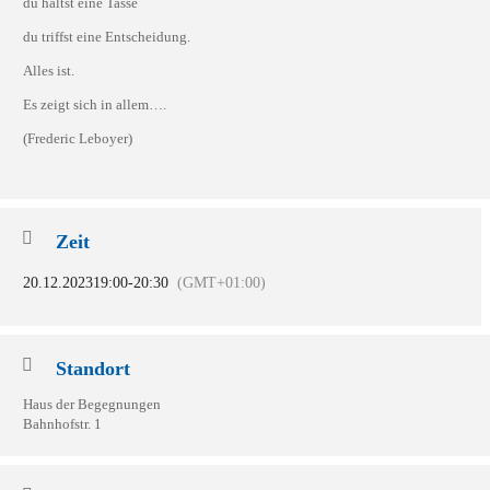
du hältst eine Tasse
du triffst eine Entscheidung.
Alles ist.
Es zeigt sich in allem….
(Frederic Leboyer)
Zeit
20.12.2023
19:00
-
20:30
(GMT+01:00)
Standort
Haus der Begegnungen
Bahnhofstr. 1