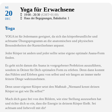
MI
Yoga für Erwachsene
20
19:00 - 20:30
(GMT+01:00)
Haus der Begegnungen
, Bahnhofstr. 1
DEC
Yoga
YOGA ist für Jedermann geeignet, da sich das körperfreundliche und
achtsame Übungsprogramm an die anatomischen und physischen
Besonderheiten der Kursteilnehmer anpasst.
Jeder Körper ist anders und jeder sollte seine eigene optimale Asana-Form
finden.
Es geht nicht darum die Asana in vorgegebener Perfektion auszuführen,
sondern in Deiner für Dich optimalen Form zu erleben. Denn dann kommt
das Fühlen und Erleben ganz von selbst und wir fangen an immer mehr
feinere Dinge wahrzunehmen.
Denn unser eigener Körper setzt den Maßstab „Niemand kennt deinen
Körper so gut wie Du selbst!“
Mach dich ganz frei von den Bildern, wie eine Stellung auszusehen hat
und richte dich so ein, dass die Energie in deinem Körper fließt. Sei
achtsam und liebevoll mit dir!