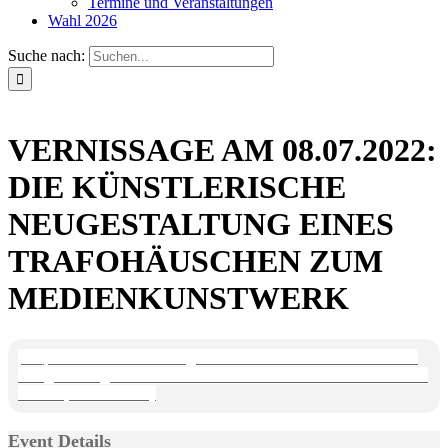
Termine und Veranstaltungen
Wahl 2026
Suche nach:
VERNISSAGE AM 08.07.2022:
DIE KÜNSTLERISCHE
NEUGESTALTUNG EINES
TRAFOHÄUSCHEN ZUM
MEDIENKUNSTWERK
fr
08
jul
18:00
19:30
Vernissage am 08.07.2022: Die künstlerische
Neugestaltung eines Trafohäuschen zum Medienkunstwerk
18:00
- 19:30
(GMT+02:00)
Event Details