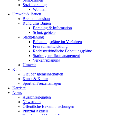
Senior:innen
Sozialberatung
Wohnen
Umwelt & Bauen
Breitbandausbau
Rund ums Bauen
Beratung & Information
Schutzgebiete
Stadtplanung
Bebauungspläne im Verfahren
Freiraumentwicklung
Rechtsverbindliche Bebauungspläne
Starkregenrisikomanagement
Verkehrsplanung
Umwelt
Kultur
Glaubensgemeinschaften
Kunst & Kultur
Sport & Freizeitanlagen
Karriere
News
Ausschreibungen
Newsroom
Öffentliche Bekanntmachungen
Pfinztal Aktuell