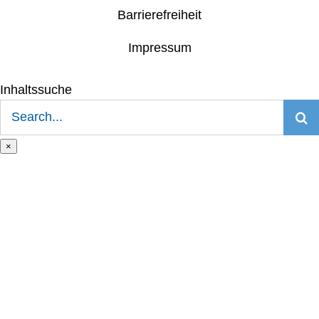
Barrierefreiheit
Impressum
Inhaltssuche
Suche
nach:
×