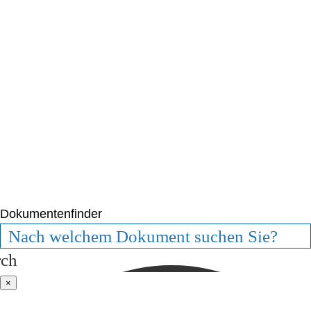
Dokumentenfinder
rch
×