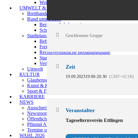
Wohnen
UMWELT & BAUEN
Breitbandausbau
Rund ums Bauen
Beratung & Information
Schutzgebiete
Stadtplanung
Geschlossene Gruppe
Bebauungspläne im Verfahren
Freiraumentwicklung
Rechtsverbindliche Bebauungspläne
Starkregenrisikomanagement
Verkehrsplanung
Zeit
Umwelt
KULTUR
19.09.2023
19:00
-
20:30
(GMT+02:00)
Glaubensgemeinschaften
Kunst & Kultur
Sport & Freizeitanlagen
KARRIERE
NEWS
Ausschreibungen
Veranstalter
Newsroom
Öffentliche Bekanntmachungen
Tageselternverein Ettlingen
Pfinztal Aktuell
Termine und Veranstaltungen
WAHL 2026