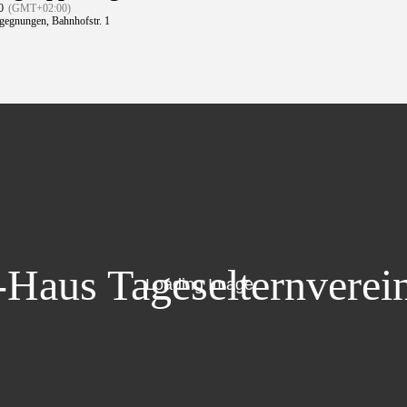
0
(GMT+02:00)
egegnungen
, Bahnhofstr. 1