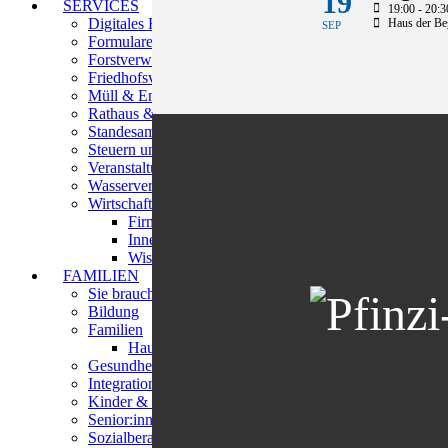
19
SERVICES
19:00 - 20:3
Digitales Rathaus
Haus der B
SEP
Formulare/Infoblätter/Satzungen
Forstverwaltung
Friedhofsverwaltung
Müll & Entsorgung
Rathaus & Services
Standesamt
Steuern und Beiträge
Veranstaltungsstätten
Wasserversorgung
Wirtschaftsförderung
Firmenbesuche
Innenstadtberater
Wissenswertes
FAMILIEN
Sie brauchen Hilfe?
Bildung
Familien
Haus der Begegnungen
Gesundheit
Integration
Kinder & Jugendliche
Senior:innen
Sozialberatung