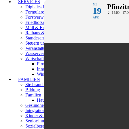
SERVICES
MI
Pfinzit
Digitales Rathaus
19
Formulare/Infoblätter/Satzungen
14:00 - 17:0
Forstverwaltung
APR
Friedhofsverwaltung
Müll & Entsorgung
Rathaus & Services
Standesamt
Steuern und Beiträge
Veranstaltungsstätten
Wasserversorgung
Wirtschaftsförderung
Firmenbesuche
Innenstadtberater
Wissenswertes
FAMILIEN
Sie brauchen Hilfe?
Bildung
Familien
Haus der Begegnungen
Gesundheit
Integration
Kinder & Jugendliche
Senior:innen
Sozialberatung