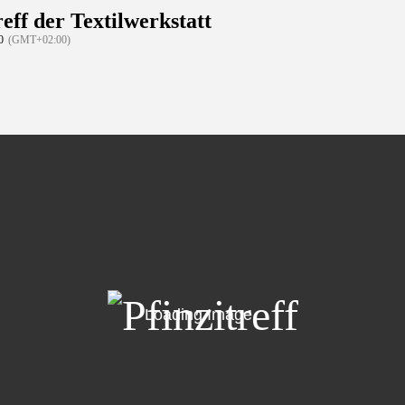
reff der Textilwerkstatt
0
(GMT+02:00)