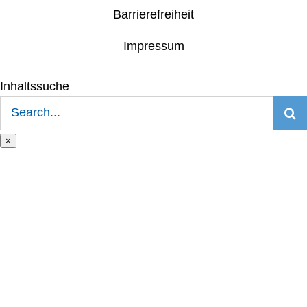
Barrierefreiheit
Impressum
Inhaltssuche
Suche
nach:
×