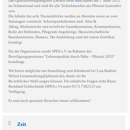
Das Qualifizierungsangebot (Details siehe
hier
) startet am 1. März 2023
im Selmnitzsaal und wird für alle Teilnehmenden aus Pfinztal kostenfrei
sein.
Die Inhalte der acht Themenblöcke werden an Abenden sowie an zwei
Samstagen vermittelt. Schwerpunktthemen sind: Alter &
Alltag, Medizinische und rechtliche Grundkenntnisse, Kommunikation,
Rolle der Helfenden, Pflegende Angehörige, Hauswirtschaftliche
Basiskenntnisse, Demenz. Die Ausbildung wird mit einem Zertifikat
bestätigt.
Für die Organisation wurde SPES e.V. im Rahmen des
Beteiligungsprozesses “Lebensqualität durch Nähe – Pfinztal 2035”
beauftragt.
Wir bitten möglichst um Anmeldung zum Infoabend bei Lisa-Kathrin
Welzel (veranstaltung@pfinztal.de), damit wir für
Ihr leibliches Wohl sorgen können. Für inhalliche Fragen steht Ihnen
Bernhard Goldschmidt (SPES e.V.) unter 0172 7382123 zur
Verfügung.
Es sind auch spontane Besucher:innen willkommen!
Zeit