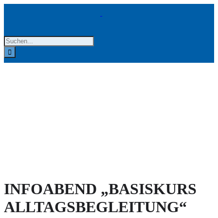
Zum
Inhalt
springen
Suche
nach:
INFOABEND „BASISKURS
ALLTAGSBEGLEITUNG“