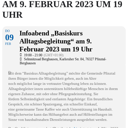
AM 9. FEBRUAR 2023 UM 19
UHR
DO
Infoabend „Basiskurs
09
Alltagsbegleitung“ am 9.
FEB
Februar 2023 um 19 Uhr
19:00 - 21:00
(GMT+01:00)
Selmnitzsaal Berghausen
, Karlsruher Str. 84, 76327 Pfinztal-
Berghausen
Mit dem “Basiskus Alltagsbegleitung” möchte die Gemeinde Pfinztal
ihren Bürger:innen die Möglichkeit geben, auch im Alter
noch möglichst lange in vertrauter Umgebung leben zu können.
Alltagsbegleiter:innen unterstützen hilfebedürftige Menschen in ihrem
eigenen Zuhause, mit oder ohne Pflegegradeinstufung. Sie
fördern Selbständigkeit und entlasten Angehörige: Ein freundliches
Gespräch, ein schöner Spaziergang, ein schneller Einkauf,
eine gemeinsame Tasse Kaffee wie auch Unterstützung im Haushalt.
Möglicherweise kann das Hilfsangebot auch auf Hilfestellungen im
Sinne von haushaltsnahen Dienstleistungen ausgedehnt werden.