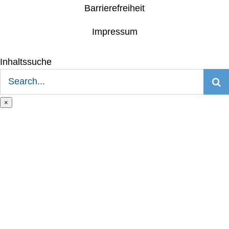
Barrierefreiheit
Impressum
Inhaltssuche
Suche
nach:
×