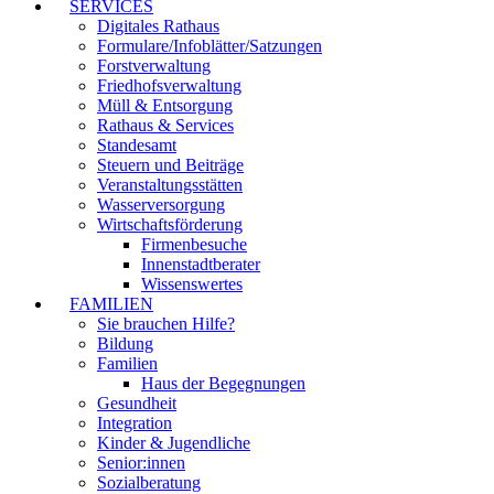
SERVICES
Digitales Rathaus
Formulare/Infoblätter/Satzungen
Forstverwaltung
Friedhofsverwaltung
Müll & Entsorgung
Rathaus & Services
Standesamt
Steuern und Beiträge
Veranstaltungsstätten
Wasserversorgung
Wirtschaftsförderung
Firmenbesuche
Innenstadtberater
Wissenswertes
FAMILIEN
Sie brauchen Hilfe?
Bildung
Familien
Haus der Begegnungen
Gesundheit
Integration
Kinder & Jugendliche
Senior:innen
Sozialberatung