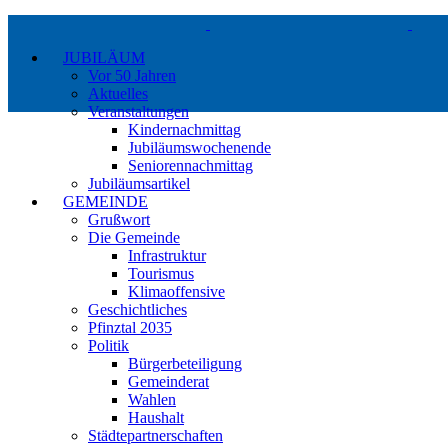
Zum
Inhalt
JUBILÄUM
springen
Vor 50 Jahren
Aktuelles
Veranstaltungen
Kindernachmittag
Jubiläumswochenende
Seniorennachmittag
Jubiläumsartikel
GEMEINDE
Grußwort
Die Gemeinde
Infrastruktur
Tourismus
Klimaoffensive
Geschichtliches
Pfinztal 2035
Politik
Bürgerbeteiligung
Gemeinderat
Wahlen
Haushalt
Städtepartnerschaften