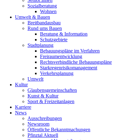
Senior:innen
Sozialberatung
Wohnen
Umwelt & Bauen
Breitbandausbau
Rund ums Bauen
Beratung & Information
Schutzgebiete
Stadtplanung
Bebauungspläne im Verfahren
Freiraumentwicklung
Rechtsverbindliche Bebauungspläne
Starkregenrisikomanagement
Verkehrsplanung
Umwelt
Kultur
Glaubensgemeinschaften
Kunst & Kultur
Sport & Freizeitanlagen
Karriere
News
Ausschreibungen
Newsroom
Öffentliche Bekanntmachungen
Pfinztal Aktuell