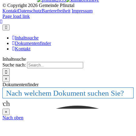
© Copyright
2026 Gemeinde Pfinztal
Kontakt
Datenschutz
Barrierefreiheit
Impressum
Page load link
Inhaltssuche
Dokumentenfinder
Kontakt
Inhaltssuche
Suche nach:
×
Dokumentenfinder
rch
×
Nach oben