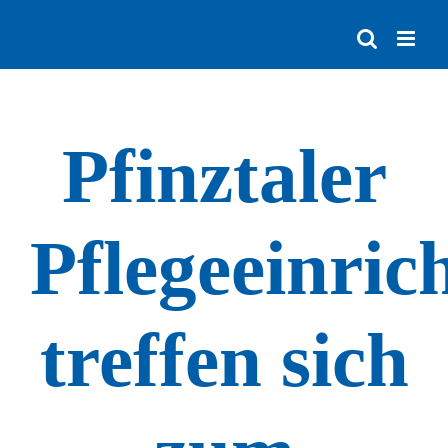
Zum
Inhalt
springen
Pfinztaler
Pflegeeinric
treffen sich