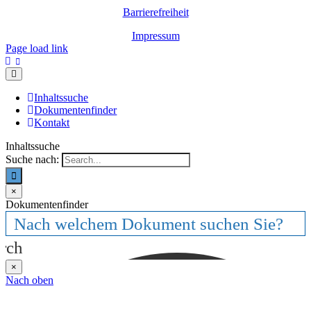
Barrierefreiheit
Impressum
Page load link
Inhaltssuche
Dokumentenfinder
Kontakt
Inhaltssuche
Suche nach:
×
Dokumentenfinder
rch
×
Nach oben