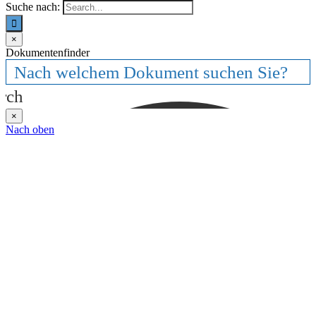
Suche nach:
×
Dokumentenfinder
rch
×
Nach oben