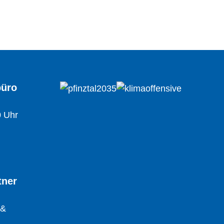
büro
0 Uhr
tner
 &