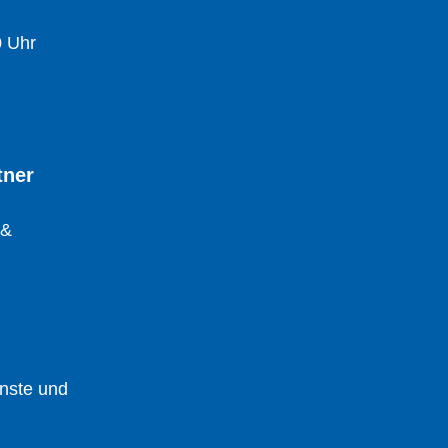
0 Uhr
tner
 &
enste und