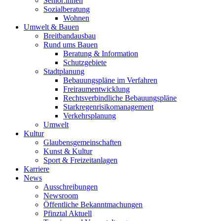
Senior:innen
Sozialberatung
Wohnen
Umwelt & Bauen
Breitbandausbau
Rund ums Bauen
Beratung & Information
Schutzgebiete
Stadtplanung
Bebauungspläne im Verfahren
Freiraumentwicklung
Rechtsverbindliche Bebauungspläne
Starkregenrisikomanagement
Verkehrsplanung
Umwelt
Kultur
Glaubensgemeinschaften
Kunst & Kultur
Sport & Freizeitanlagen
Karriere
News
Ausschreibungen
Newsroom
Öffentliche Bekanntmachungen
Pfinztal Aktuell