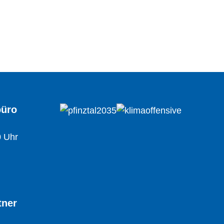
büro
0 Uhr
tner