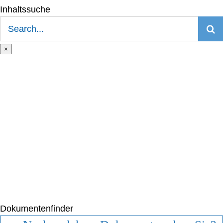
Inhaltssuche
Suche
nach:
×
Dokumentenfinder