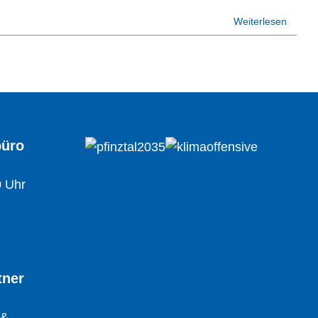
Weiterlesen
büro
0 Uhr
tner
 &