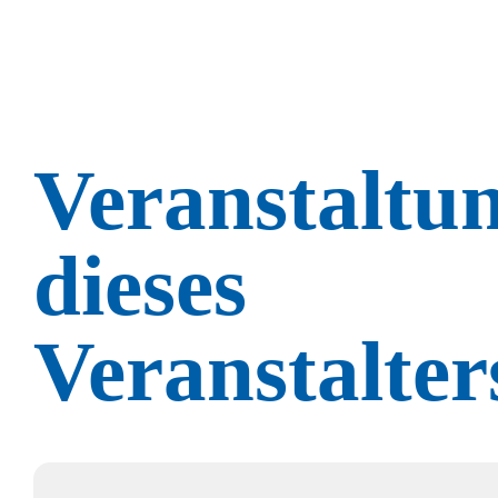
Zum
Inhalt
springen
Veranstaltu
dieses
Veranstalter