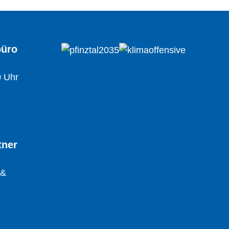
büro
0 Uhr
tner
 &