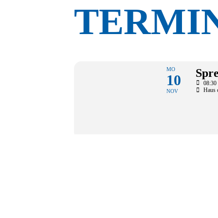
TERMI
MO
Spre
10
08:30 
Haus 
NOV