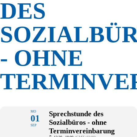
DES
SOZIALBÜ
- OHNE
TERMINVE
MO
Sprechstunde des
01
Sozialbüros - ohne
SEP
Terminvereinbarung